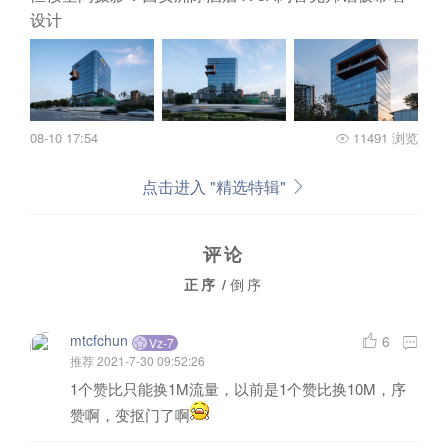
设计
08-10 17:54
11491 浏览
点击进入 "精选特辑"
评论
正序
/
倒序
mtcfchun
6
Vz-7
推荐
2021-7-30 09:52:26
1个赞比只能换1M流量，以前是1个赞比换10M，序
赞啊，变抠门了啊