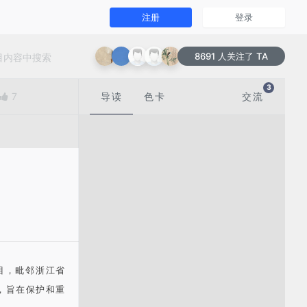
注册
登录
8691 人关注了 TA
3
7
导读
色卡
交流
目，毗邻浙江省
，旨在保护和重