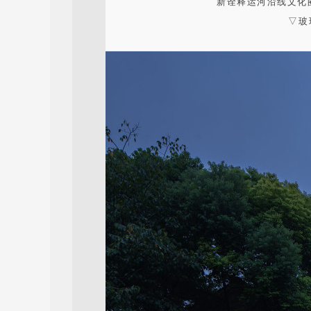
新诠释运河沿线文化
▽玻