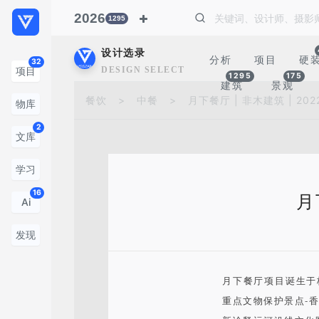
2026
1295
设计选录
分析
项目
硬
32
DESIGN SELECTION
项目
1295
175
建筑
景观
餐饮
>
中餐
>
月下餐厅 | 非木建筑 | 202
物库
2
文库
学习
16
月
Ai
发现
月下餐厅项目诞生于
重点文物保护景点-