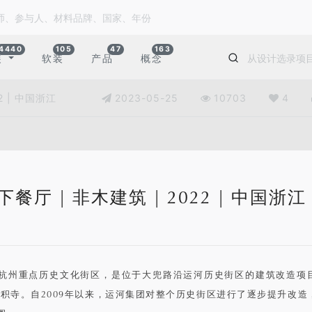
4440
105
47
163
装
软装
产品
概念
2 | 中国浙江
2023-05-25
10703
4
下餐厅 | 非木建筑 | 2022 | 中国浙江
杭州重点历史文化街区，是位于大兜路沿运河历史街区的建筑改造项
香积寺。自2009年以来，运河集团对整个历史街区进行了逐步提升改造