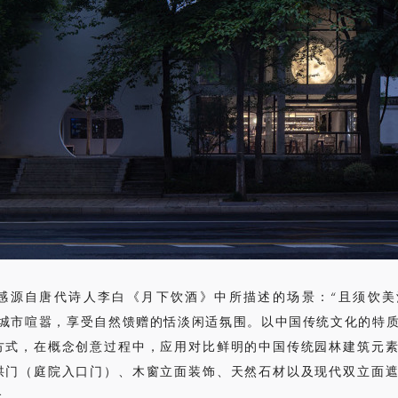
感源自唐代诗人李白《月下饮酒》中所描述的场景：“且须饮美
离城市喧嚣，享受自然馈赠的恬淡闲适氛围。以中国传统文化的特
方式，在概念创意过程中，应用对比鲜明的中国传统园林建筑元
拱门（庭院入口门）、木窗立面装饰、天然石材以及现代双立面
念。