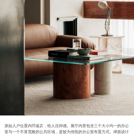
原始入户位置内凹逼仄，给人压抑感。展厅内里包含三个大小均一的办公
室与一个不算宽敞的公共区域，是较为传统的办公室布置方式。肆面设计