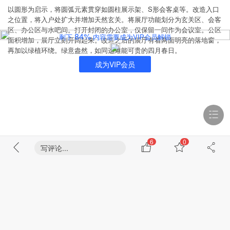
以圆形为启示，将圆弧元素贯穿如圆柱展示架、S形会客桌等。改造入口
之位置，将入户处扩大并增加天然玄关。将展厅功能划分为玄关区、会客
区、办公区与水吧间。打开封闭的办公室，仅保留一间作为会议室。公区
84%
剩下
内容需要成为VIP会员解锁
面积增加，展厅立刻开阔起来。改造之后的展厅有着两面明亮的落地窗，
再加以绿植环绕。绿意盎然，如同这难能可贵的四月春日。
成为VIP会员
6
0
写评论...