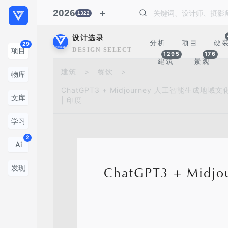
2026
1322
设计选录
分析
项目
硬
29
DESIGN SELECTION
项目
1295
176
建筑
景观
建筑
>
餐饮
>
物库
ChatGPT3 + Midjourney 人工智能生成地域文化餐厅
文库
| 印度
学习
2
Ai
发现
ChatGPT3 + Mid