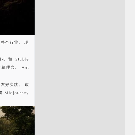
卷了整个行业。 现
-E 和 Stable
筑理念。 Ant
态友好实践。 该
djourney