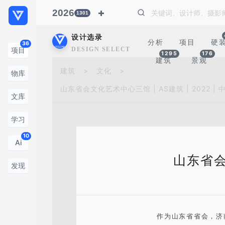
2026
1301
设计选录
分析
项目
硬
36
DESIGN SELECTION
项目
1295
176
建筑
景观
建筑
>
文化
>
物库
山东省会文化艺术中心三馆 | AS建筑 | 2022 | 
文库
学习
10
Ai
山东省会文
发现
作为山东省省会，济