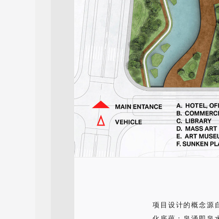
项目设计的概念源自
化底蕴；泉涌即泉