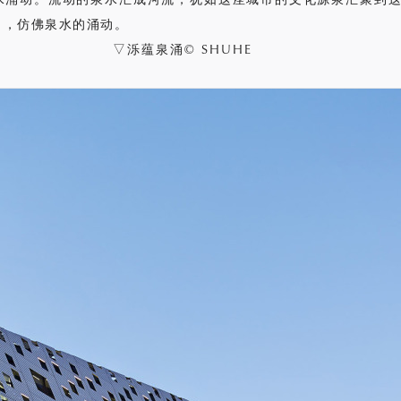
力，仿佛泉水的涌动。
▽泺蕴泉涌© SHUHE