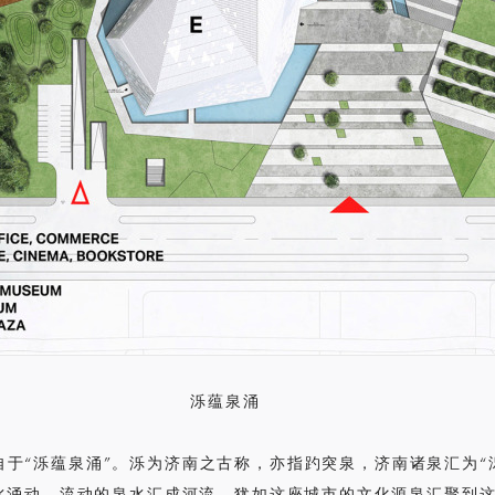
泺蕴泉涌
于“泺蕴泉涌”。泺为济南之古称，亦指趵突泉，济南诸泉汇为“
水涌动。流动的泉水汇成河流，犹如这座城市的文化源泉汇聚到