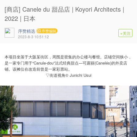
[商店] Canele du 甜品店 | Koyori Architects |
2022 | 日本
序赞精选
序赞编辑
+关注
2023-8-3 10:51:12
本项目坐落于大阪某街区，周围是密集的办公楼与餐馆。店铺空间狭小，
是一家专门用于“Canule-dou”法式经典甜点—可露丽(Canelés)的外卖店
铺。该摊位在改造前曾是一家彩票站。
▽街道视角© Junichi Usui