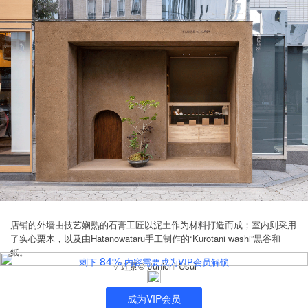
店铺的外墙由技艺娴熟的石膏工匠以泥土作为材料打造而成；室内则采用
了实心栗木，以及由Hatanowataru手工制作的“Kurotani washi”黒谷和
纸。
84%
剩下
内容需要成为VIP会员解锁
▽近景© Junichi Usui
成为VIP会员