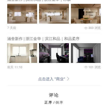
7 天前
303 浏览
涵舍新作 | 浙江金华｜滨江和品｜和品柔序
前天 11:10
101 浏览
点击进入 "商业"
评论
正序
/
倒序