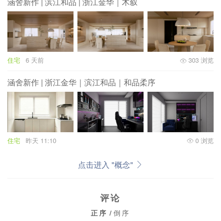
涵舍新作 | 滨江和品 | 浙江金华｜木叙
住宅
6 天前
303 浏览
涵舍新作 | 浙江金华｜滨江和品｜和品柔序
住宅
昨天 11:10
0 浏览
点击进入 "概念"
评论
正序
/
倒序