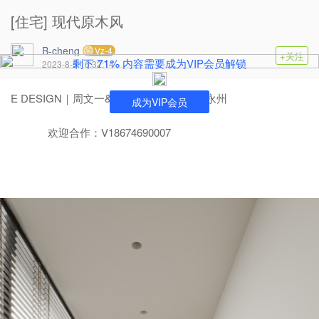
[住宅] 现代原木风
B-cheng
Vz-4
+关注
71%
剩下
内容需要成为VIP会员解锁
2023-8-5 16:32:14
E DESIGN｜周文一&BOC视觉表现 湖南-永州
成为VIP会员
欢迎合作：V18674690007