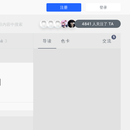
注册
登录
4841 人关注了 TA
5
3
导读
色卡
交流
圳