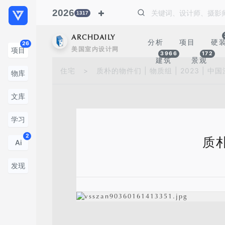
2026
1317
ARCHDAILY
分析
项目
硬
26
美国室内设计网
项目
3966
172
建筑
景观
住宅
>
质朴的物件们 | 物质组 | 2023 | 中
物库
文库
学习
2
质朴
Ai
发现