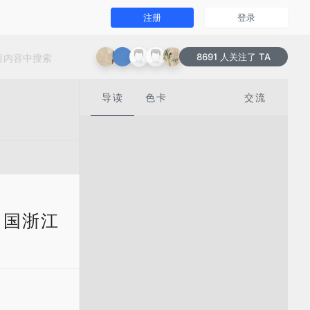
注册
登录
8691 人关注了 TA
导读
色卡
交流
 中国浙江