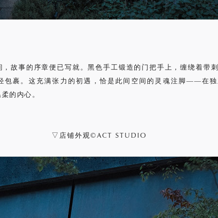
间，故事的序章便已写就。黑色手工锻造的门把手上，缠绕着带
轻包裹。这充满张力的初遇，恰是此间空间的灵魂注脚——在独
温柔的内心。
▽店铺外观©ACT STUDIO