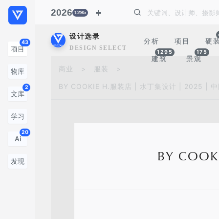
2026
1295
设计选录
分析
项目
硬
43
DESIGN SELECTION
项目
1295
175
建筑
景观
商业
>
服装
>
物库
BY COOKIE H.服装店 | 水丁集设计 | 2025 |
2
文库
学习
20
Ai
BY COOK
发现