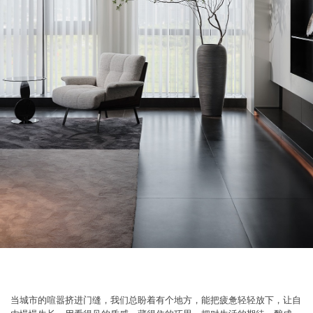
当城市的喧嚣挤进门缝，我们总盼着有个地方，能把疲惫轻轻放下，让自