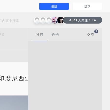
注册
登录
4841 人关注了 TA
2
0
导读
色卡
交流
3 | 印度尼西亚