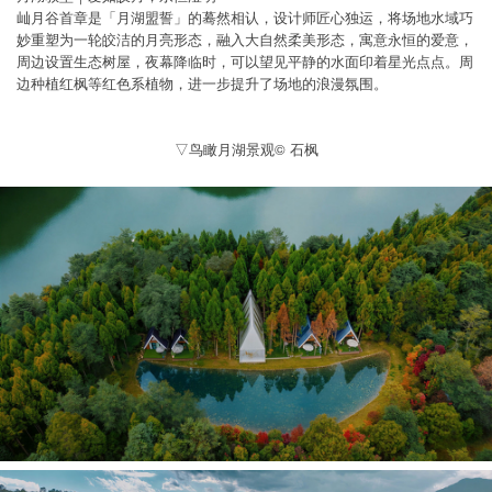
屾月谷首章是「月湖盟誓」的蓦然相认，设计师匠心独运，将场地水域巧
妙重塑为一轮皎洁的月亮形态，融入大自然柔美形态，寓意永恒的爱意，
周边设置生态树屋，夜幕降临时，可以望见平静的水面印着星光点点。周
边种植红枫等红色系植物，进一步提升了场地的浪漫氛围。
▽鸟瞰月湖景观© 石枫