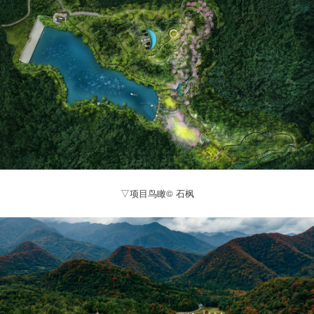
▽项目鸟瞰© 石枫