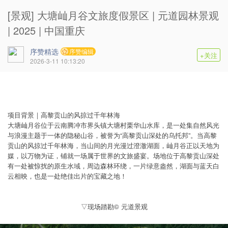
[景观] 大塘屾月谷文旅度假景区 | 元道园林景观
| 2025 | 中国重庆
序赞精选
序赞编辑
+关注
2026-3-11 10:13:20
项目背景｜高黎贡山的风掠过千年林海
大塘屾月谷位于云南腾冲市界头镇大塘村栗华山水库，是一处集自然风光
与浪漫主题于一体的隐秘山谷，被誉为“高黎贡山深处的乌托邦”。当高黎
贡山的风掠过千年林海，当山间的月光漫过澄澈湖面，屾月谷正以天地为
媒，以万物为证，铺就一场属于世界的文旅盛宴。场地位于高黎贡山深处
有一处被惊扰的原生水域，周边森林环绕，一片绿意盎然，湖面与蓝天白
云相映，也是一处绝佳出片的宝藏之地！
▽现场踏勘© 元道景观