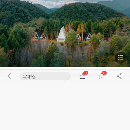
0
0
91%
剩下
内容需要成为VIP会员解锁
写评论...
▽生态木屋© 石枫
成为VIP会员