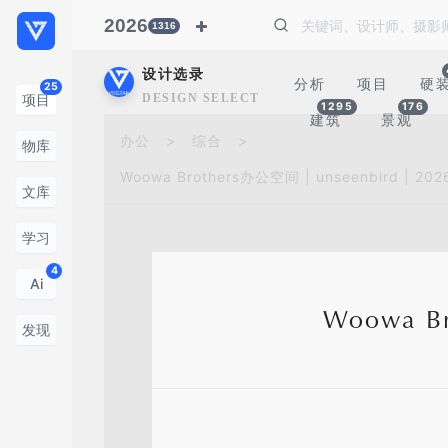
2026
1316
设计选录
分析
项目
硬
25
DESIGN SELECTION
项目
1295
176
建筑
景观
办公
>
综合
>
物库
Woowa Brothers办公空间 | unseenbird | 202
文库
学习
4
Ai
Woowa Br
发现