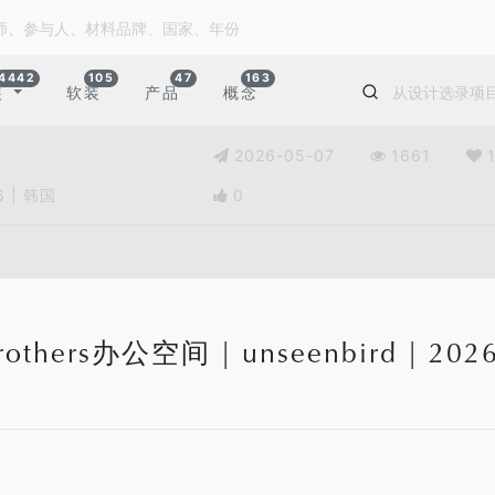
4442
105
47
163
装
软装
产品
概念
2026-05-07
1661
6 | 韩国
0
others办公空间 | unseenbird | 202