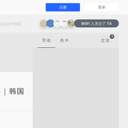
注册
登录
8691 人关注了 TA
1
1
导读
色卡
交流
6 | 韩国