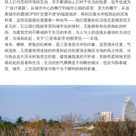
持人们与空间环境的互动，并不断调动人们对于生活的热爱，似乎也成为
了“设计课题”。从城市中心的餐厅到城市公园的茶室、意大利餐厅，从远
离城市的麓湖CPI到“交通不便”的瑞器场所，再到沿着水岸线而起的滨海
村落，这些实践都在透露着一种信号——我们需要的生活状态是惬意而又
多元的，它让我们既能享受到城市化的便利，又能拥有和自然相处的时
间。当建筑空间不断倾斜于生活的本质，当人与人的连接从被动向主动过
渡，当海风吹起，关于“三亚海棠湾”的图景也一一呈现。
海岛、椰林、密集的红树林，是三亚海棠河岸的印象。这里潮水往复，气
候温热，几里建筑用连续的村落和起伏的屋顶去顺应当地的风土特质。冷
与热在这片滨水村落里交织着，建筑像隐退的守护者，安静而柔和地关照
着此处的居者和生活；生活的热气腾腾是不间断的烟火，也在勾勒着建
筑、城市、人交流的形状与每个当下瞬间的独有影像。