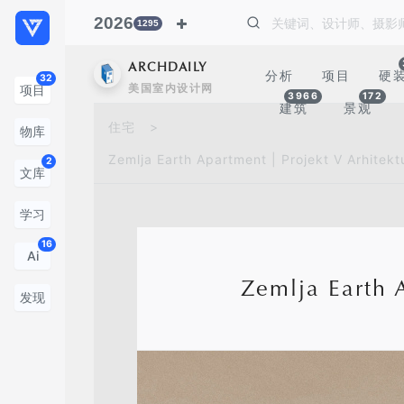
2026
1295
ARCHDAILY
分析
项目
硬
32
美国室内设计网
项目
3966
172
建筑
景观
住宅
>
物库
Zemlja Earth Apartment | Projekt V Arhitek
2
文库
学习
16
Ai
Zemlja Earth 
发现