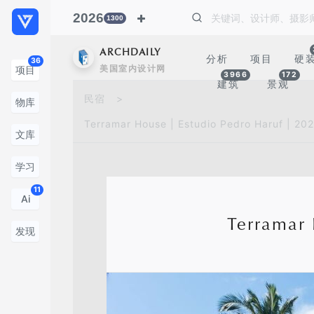
2026
1300
ARCHDAILY
分析
项目
硬
36
美国室内设计网
项目
3966
172
建筑
景观
民宿
>
物库
Terramar House | Estudio Pedro Haruf | 20
文库
学习
11
Ai
Terramar 
发现