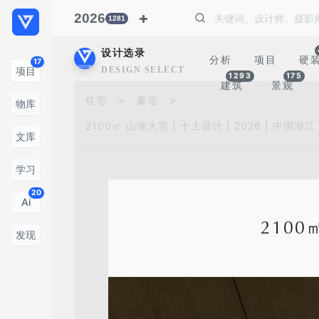
2026
1281
设计选录
分析
项目
硬
17
DESIGN SELECTION
项目
1293
175
建筑
景观
住宅
>
豪宅
>
物库
2100㎡ 山湖大宅 | 十上设计 | 2026 | 中国浙江
文库
学习
20
Ai
2100
发现