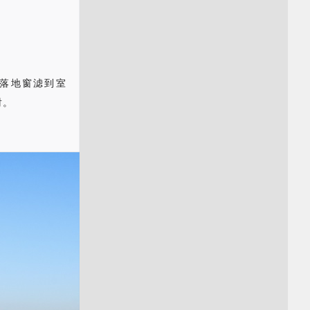
落地窗滤到室
射。