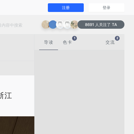
注册
登录
8691 人关注了 TA
1
2
导读
色卡
交流
国浙江