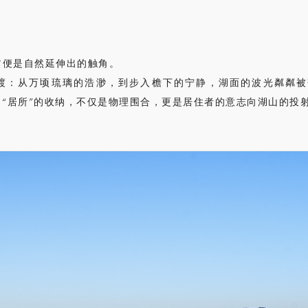
它便是自然延伸出的触角。
渡：从万顷琉璃的浩渺，到步入檐下的宁静，湖面的波光粼粼被
向“居所”的收纳，不仅是物理围合，更是居住者的意志向湖山的投