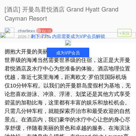
[酒店] 开曼岛君悦酒店 Grand Hyatt Grand
Cayman Resort
charliexu
Vz-10
+关注
77%
剩下
内容需要成为VIP会员解锁
2026-7-2 17:38:36
拥抱大开曼的美丽
成为VIP会员
世界级的海滩当然需要世界级的住宿，这正是大开曼
君悦酒店及水疗中心为您准备的体验。酒店地理位置
优越，靠近七英里海滩，距离欧文·罗伯茨国际机场
仅10分钟车程。以我们的开曼群岛度假村为基地，无
论您喜欢游泳、冲浪、浮潜、划桨还是其他方式享受
碧蓝的加勒比海，这里都有丰富的娱乐和放松机会。
只需几分钟车程，就能探索乔治市和最受欢迎的自然
景点。在酒店内，我们豪华的水疗中心让您的身心尽
享舒缓，伴随着美丽的景色和卓越的服务。在海滨泳