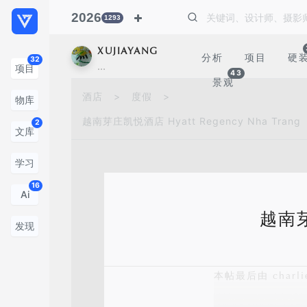
2026
1293
XUJIAYANG
分析
项目
硬
32
…
项目
43
景观
酒店
>
度假
>
物库
越南芽庄凯悦酒店 Hyatt Regency Nha Trang
2
文库
学习
16
Ai
越南芽庄
发现
本帖最后由 charlie