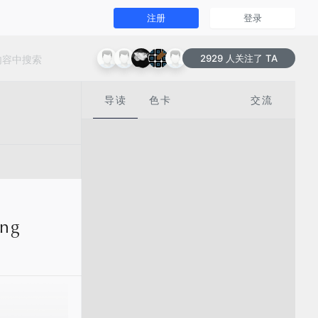
注册
登录
2929 人关注了 TA
导读
色卡
交流
ng