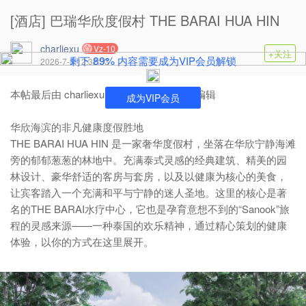
[酒店] 巴瑞华欣度假村 THE BARAI HUA HIN
charliexu
Vz-10
+关注
89%
剩下
内容需要成为VIP会员解锁
2026-7-3 12:32:33
本帖最后由 charliexu 于 2026-7-20 14:56 编辑
成为VIP会员
华欣海滨的非凡健康度假胜地
THE BARAI HUA HIN 是一家奢华度假村，坐落在华欣宁静海滩
旁的郁郁葱葱的林地中。充满泰式灵感的经典建筑、精美的园
林设计、豪华舒适的客房与套房，以及以健康为核心的美食，
让宾客踏入一个充满和平与宁静的迷人圣地。这里的核心是著
名的THE BARAI水疗中心，它也是孕育意想不到的“Sanook”旅
程的灵感来源——一种泰国的欢乐精神，通过精心策划的健康
体验，以你的方式在这里展开。