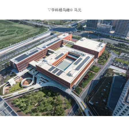
▽学科楼鸟瞰© 马元