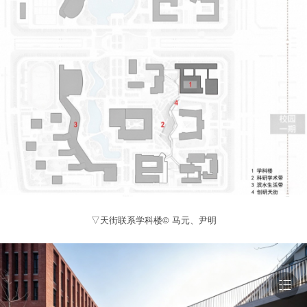
▽天街联系学科楼© 马元、尹明