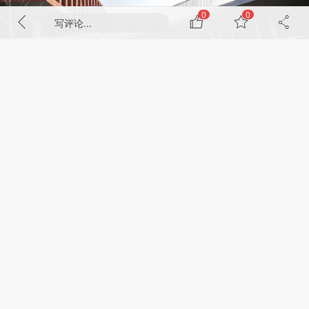
0
0
写评论...
学科楼嵌入南校区几百米长的二层“创研天街”，有机自然地联系起科研组
团各楼栋，形成一个跨学科交融的科研平台，满足了学科交叉背景下，资
源共享、合作交流的现实需求。同时，天街与建筑及场地融合，营造出了
一系列独具特色的共享活动空间，为师生提供了多样化的协作交流路径，
让校园成为有机生长的生命体。
88%
剩下
内容需要成为VIP会员解锁
▽创研天街联系科研学术带© TJAD4