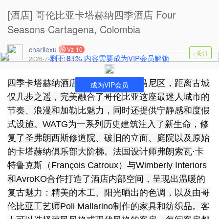
[酒店] 哥伦比亚卡塔赫纳四季酒店 Four
Seasons Cartagena, Colombia
charliexu
Vz-10
+关注
81%
剩下
内容需要成为VIP会员解锁
2026-7-3 16:16:52
四季卡塔赫纳酒店位于热闹的盖塞马尼区，距离古城
成为VIP会员
仅几步之遥，完美融合了哥伦比亚这座最迷人城市的
节奏、浪漫和加勒比魅力，同时还提供宁静感和度假
式设施。WATG为一系列历史建筑注入了新生命，修
复了圣弗朗西斯修道院、破旧的立面、庭院以及原始
的卡塔赫纳俱乐部大阶梯。法国设计师弗朗索瓦·卡
特鲁克斯（François Catroux）与Wimberly Interiors
和AvroKO合作打造了酒店内部空间，呈现出温暖的
复古魅力：精美的木工、阳光晒出的色调，以及由哥
伦比亚工艺师Poli Mallarino制作的家具和纺织品。客