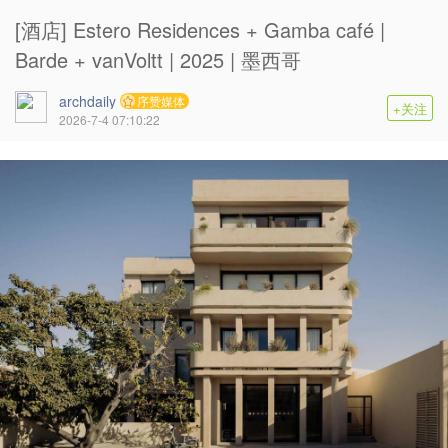
[酒店] Estero Residences + Gamba café |
Barde + vanVoltt | 2025 | 墨西哥
archdaily
序赞媒体
+关注
2026-7-4 07:10:22