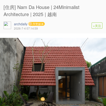
[住房] Nam Da House | 24Minimalist
Architecture | 2025 | 越南
archdaily
序赞媒体
+关注
2026-7-4 07:14:59