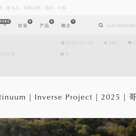
3580
9
4
1
装
软装
产品
概念
2026-07-04
382
1
 | 哥伦比亚
0
tinuum | Inverse Project | 2025 