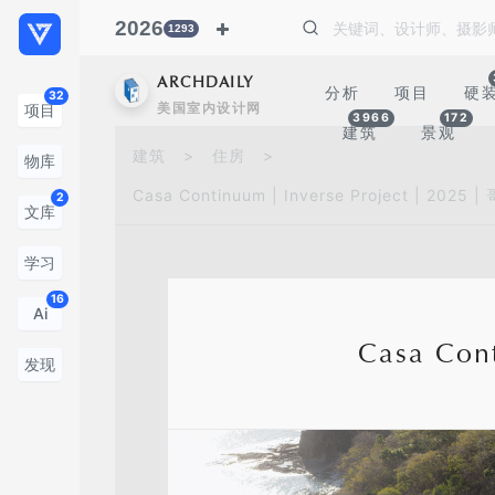
2026
1293
ARCHDAILY
分析
项目
硬
32
美国室内设计网
项目
3966
172
建筑
景观
建筑
>
住房
>
物库
Casa Continuum | Inverse Project | 2025
2
文库
学习
16
Ai
Casa Con
发现