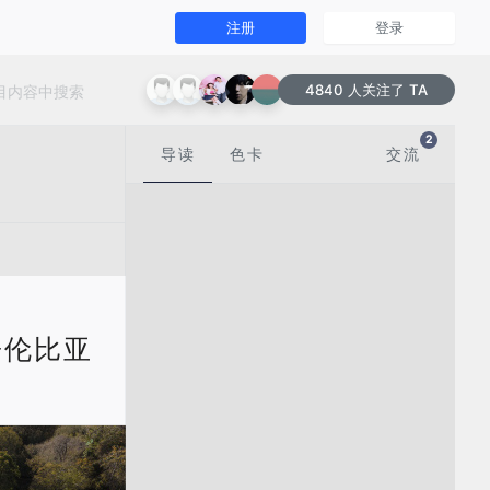
注册
登录
4840 人关注了 TA
2
导读
色卡
交流
| 哥伦比亚