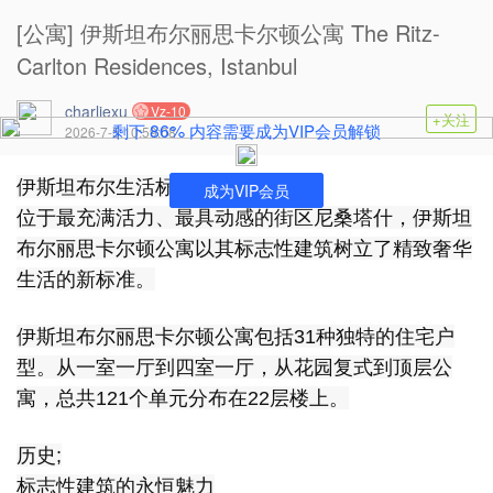
[公寓] 伊斯坦布尔丽思卡尔顿公寓 The Ritz-
Carlton Residences, Istanbul
charliexu
Vz-10
+关注
86%
剩下
内容需要成为VIP会员解锁
2026-7-5 10:59:08
伊斯坦布尔生活标准
成为VIP会员
位于最充满活力、最具动感的街区尼桑塔什，伊斯坦
布尔丽思卡尔顿公寓以其标志性建筑树立了精致奢华
生活的新标准。
伊斯坦布尔丽思卡尔顿公寓包括31种独特的住宅户
型。从一室一厅到四室一厅，从花园复式到顶层公
寓，总共121个单元分布在22层楼上。
历史;
标志性建筑的永恒魅力