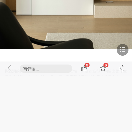
0
0
写评论...
将温润的原木与内敛的哑光漆面，结合理性、简洁的造型，构建出整体空
间的纯粹性，令东方的静、雅、序，真正落位于当代的日常起居之中。