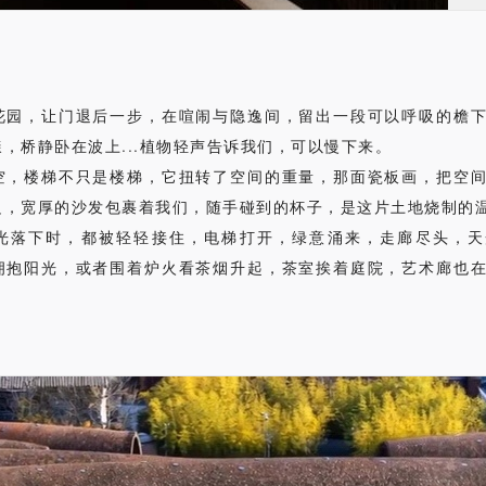
花园，让门退后一步，在喧闹与隐逸间，留出一段可以呼吸的檐
，桥静卧在波上...植物轻声告诉我们，可以慢下来。
空，楼梯不只是楼梯，它扭转了空间的重量，那面瓷板画，把空
边，宽厚的沙发包裹着我们，随手碰到的杯子，是这片土地烧制的
光落下时，都被轻轻接住，电梯打开，绿意涌来，走廊尽头，天
拥抱阳光，或者围着炉火看茶烟升起，茶室挨着庭院，艺术廊也