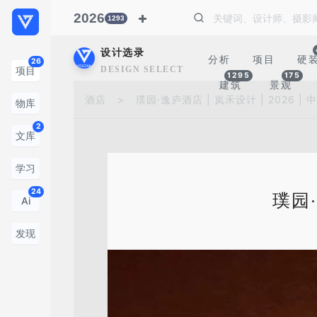
2026
1293
设计选录
分析
项目
硬
26
DESIGN SELECTION
项目
1295
175
建筑
景观
酒店
>
璞园·逸庐酒店 | 岚禾设计 | 2026 |
物库
2
文库
学习
24
璞园·
Ai
发现