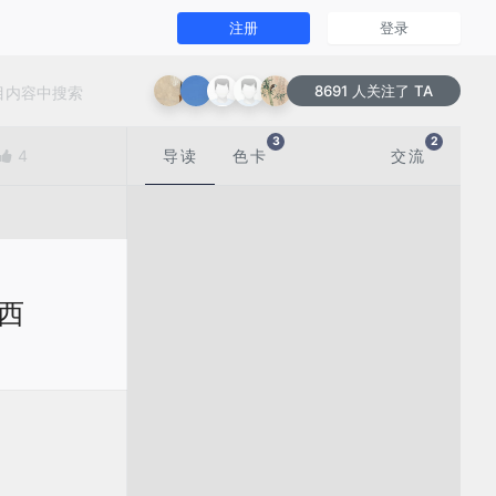
注册
登录
8691 人关注了 TA
3
2
4
导读
色卡
交流
江西