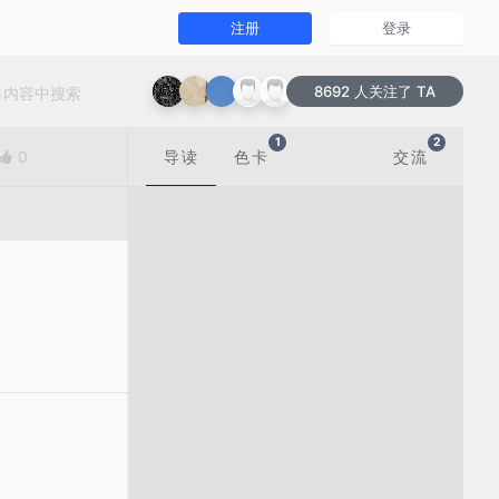
注册
登录
8692 人关注了 TA
1
2
0
导读
色卡
交流