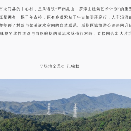
市龙门县的中心村，是风语筑“环南昆山－罗浮山建筑艺术计划”的重
征是拥有一棵千年古榕，原有乡道紧贴千年古榕群落穿行，人车混流
亦割裂了村落与鳌溪滨水空间的自然联系。后期区域旅游公路路网升
规整的线性道路与自然蜿蜒的溪流水脉强行对峙，直接围合出大片
▽场地全景© 孔锦权