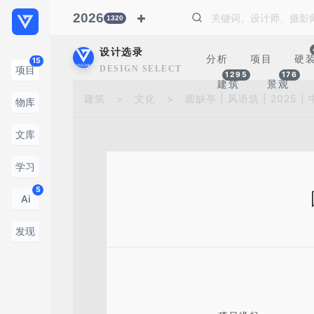
2026
1320
设计选录
分析
项目
硬
15
DESIGN SELECTION
项目
1295
176
建筑
景观
建筑
>
文化
>
圆缺亭 | 风语筑 | 2025 
物库
文库
学习
5
Ai
发现