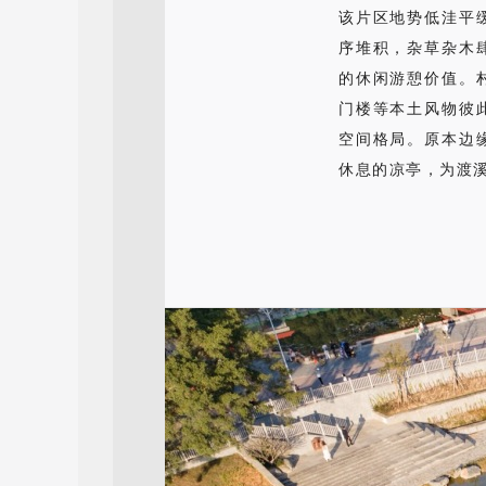
该片区地势低洼平
序堆积，杂草杂木
的休闲游憩价值。
门楼等本土风物彼
空间格局。原本边
休息的凉亭，为渡