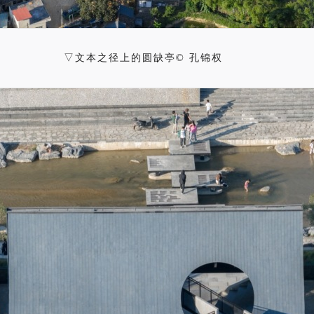
▽文本之径上的圆缺亭© 孔锦权