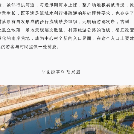
缓，紧邻行洪河道，每逢汛期河水上涨，整片场地极易被淹没，
肆意生长，既不满足流域水利行洪疏通的基础硬性要求，也丧失
村落原有自发形成的步行流线缺少组织，无明确游览次序，古树
此孤立散落，场地景观层次散乱。村落旅游公路的改线，彻底改
缘化的南岸荒地，成为中心村全新的入口界面，在这个入口上要
溪的游客与村民提供一处荫庇。
▽圆缺亭© 胡兴启