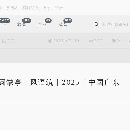
4442
105
47
163
装
软装
产品
概念
| 中国广东
2026-07-08
732
0
圆缺亭 | 风语筑 | 2025 | 中国广东