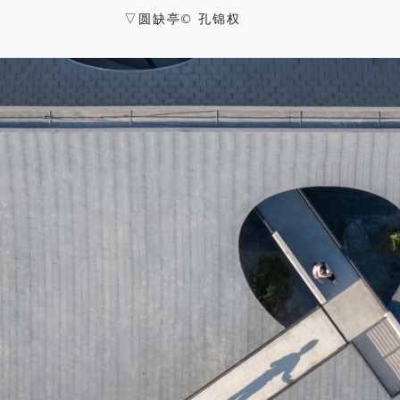
▽圆缺亭© 孔锦权