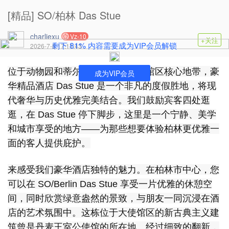
[精品] SO/柏林 Das Stue
charliexu
Vz-10
+关注
81%
剩下
内容需要成为VIP会员解锁
2026-7-8 17:11:43
位于动物园和蒂尔加滕之间的大使馆区核心地带，豪
成为VIP会员
华精品酒店 Das Stue 是一个非凡的度假胜地，将现
代奢华与历史优雅完美结合。我们鼓励宾客四处逛
逛，在 Das Stue 停下脚步，这里是一个宁静、美学
和城市享受的地方——为那些想要体验柏林更优雅一
面的客人提供庇护。
来感受我们豪华酒店独特的魅力。在柏林市中心，您
可以在 SO/Berlin Das Stue 享受一片优雅的休憩空
间，同时欣赏绿意盎然的景致，与朋友一同沉浸在酒
店的艺术氛围中。这栋位于大使馆区的新古典主义建
筑曾是丹麦王室公使馆的所在地。经过细致的翻新，