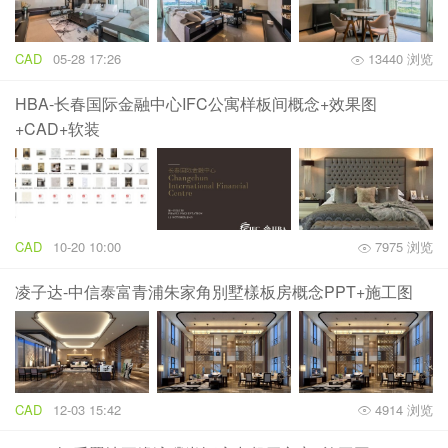
CAD
05-28 17:26
13440 浏览
HBA-长春国际金融中心IFC公寓样板间概念+效果图
+CAD+软装
CAD
10-20 10:00
7975 浏览
凌子达-中信泰富青浦朱家角別墅樣板房概念PPT+施工图
CAD
12-03 15:42
4914 浏览