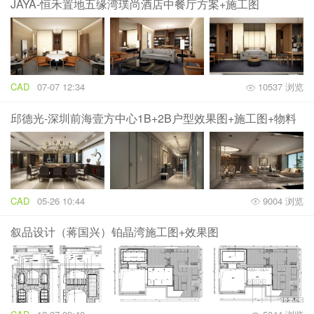
JAYA-恒禾置地五缘湾璞尚酒店中餐厅方案+施工图
CAD
07-07 12:34
10537 浏览
邱德光-深圳前海壹方中心1B+2B户型效果图+施工图+物料
CAD
05-26 10:44
9004 浏览
叙品设计（蒋国兴）铂晶湾施工图+效果图