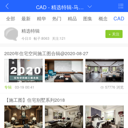
CAD - 精选特辑-马蹄室内设计论坛-序赞网
CAD
全部
最新
精华
热门
精品
图集
概念
精选特辑
+ 关注
今日:0
帖子:8063
关注:121
2020年住宅空间施工图合辑@2020-08-27
专辑
03-19 00:41
57776 浏览
【施工图】住宅别墅系列2018