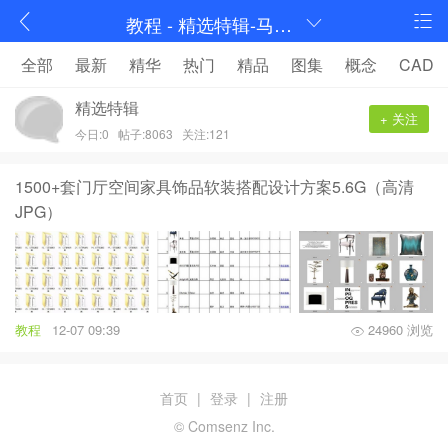
教程 - 精选特辑-马蹄室内设计论坛-序赞网
全部
最新
精华
热门
精品
图集
概念
CAD
精选特辑
+ 关注
今日:0
帖子:8063
关注:121
1500+套门厅空间家具饰品软装搭配设计方案5.6G（高清
JPG）
教程
12-07 09:39
24960 浏览
首页
|
登录
|
注册
© Comsenz Inc.