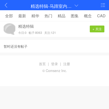
精选特辑-马蹄室内设计论坛-序赞网
全部
最新
精华
热门
精品
图集
概念
CAD
精选特辑
+ 关注
今日:0
帖子:8063
关注:121
暂时还没有帖子
首页
|
登录
|
注册
© Comsenz Inc.