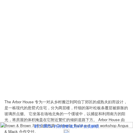
The Arbor House 专为一对从乡村搬迁到阿伯丁郊区的成熟夫妇而设计，
是一栋现代的悬臂式住宅，分为两层楼，纤细的落叶松板条覆层被膨胀的
玻璃所点缀。 它坐落在场地北角的一个缓坡中，以捕捉和利用南方的阳
光，将房屋的体积掩盖在它附近繁忙的倾斜道路下方。 Arbor House 由
Brown & Brown 与专业承包商 Coldwells Build and craft workshop Angus
& Mack 合作交付。