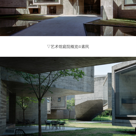
▽艺术馆庭院概览©素民