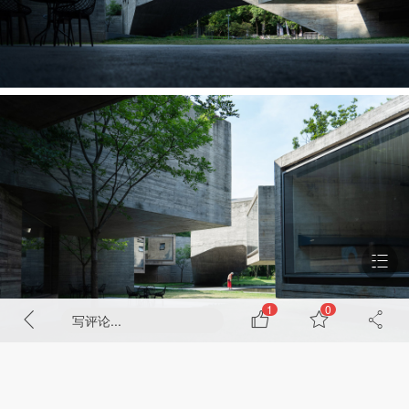
1
0
写评论...
88%
剩下
内容需要成为VIP会员解锁
▽庭院内水景©DONGimage