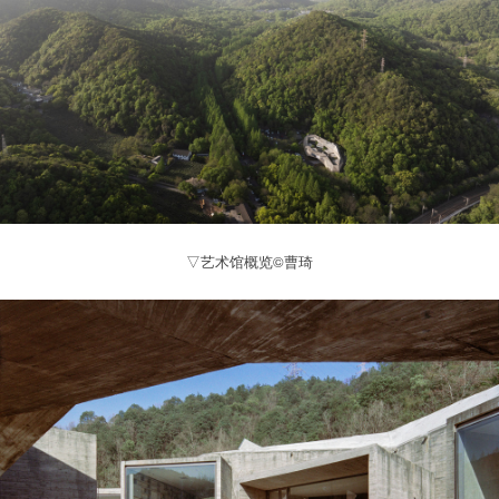
▽艺术馆概览©曹琦