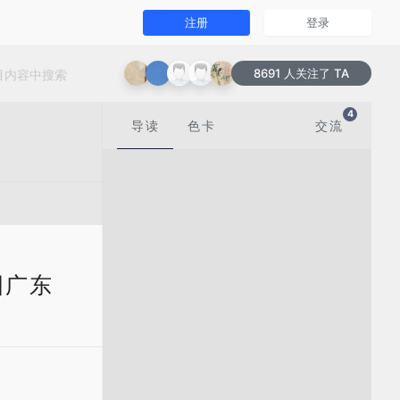
注册
登录
8691 人关注了 TA
4
导读
色卡
交流
国广东