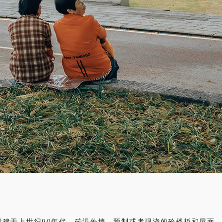
建于上世纪90年代，砖混外墙、预制或者现浇的砼楼板和屋面，