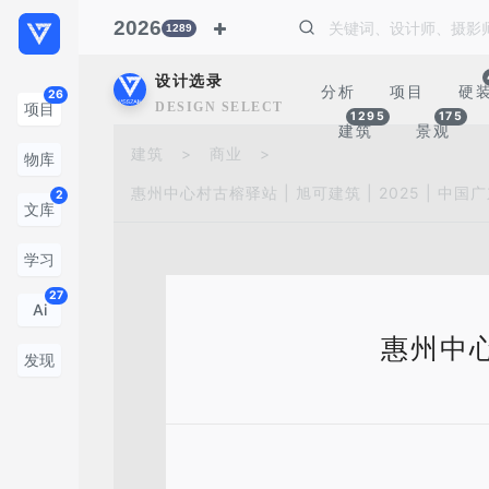
2026
1289
设计选录
分析
项目
硬
26
DESIGN SELECTION
项目
1295
175
建筑
景观
建筑
>
商业
>
物库
惠州中心村古榕驿站 | 旭可建筑 | 2025 | 中国
2
文库
学习
27
Ai
惠州中心
发现