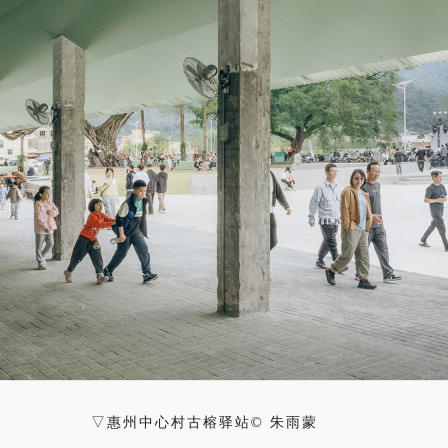
▽惠州中心村古榕驿站© 朱雨蒙