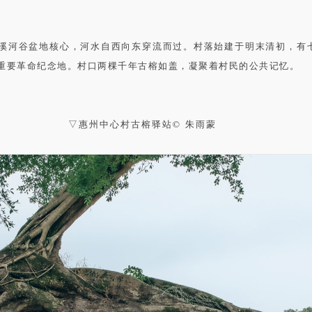
溪河谷盆地核心，河水自西向东穿流而过。村落始建于明末清初，有​
重要革命纪念地。村口两棵千年古榕如盖，凝聚着​村民的公共记忆。​
▽惠州中心村古榕驿站© 朱雨蒙