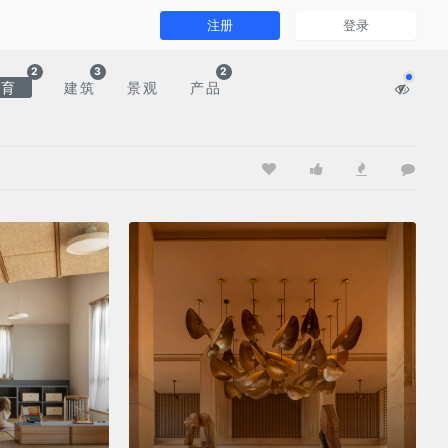
注册
登录
2
3
2
文育
建筑
景观
产品