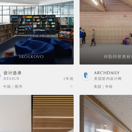
SKOLKOVO
布勒特努奥林
设计选录
ARCHDAILY
DESIGN
2年前
美国室内设计网
SELECTION
中国 | 图书
美国 | 学校