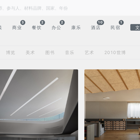
3
2
2
10
1
装
商业
餐饮
办公
康乐
酒店
民宿
博览
美术
图书
音乐
艺术
2010世博