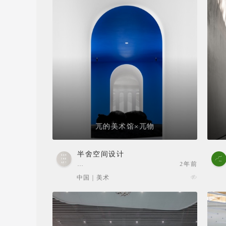
兀的美术馆×兀物
半舍空间设计
…
2年前
中国 | 美术