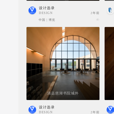
设计选录
DESIGN
2年前
SELECTION
中国 | 博览
清远慈湖书院城外
设计选录
DESIGN
2年前