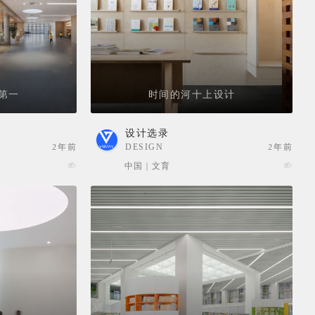
第一
时间的河十上设计
设计选录
2年前
DESIGN
2年前
SELECTION
中国 | 文育