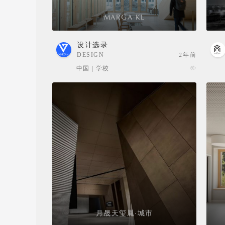
MARGA KL
设计选录
DESIGN
2年前
SELECTION
中国 | 学校
月晟天玺胤·城市