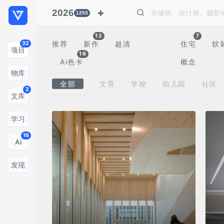
2026
1293
12
7
推荐
新作
超清
住宅
软
32
项目
16
Ai色卡
概念
物库
全部
文育
学校
幼儿园
社区
2
文库
学习
16
Ai
发现