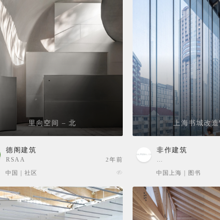
里向空间 – 北
上海书城改造
德阁建筑
非作建筑
RSAA
2年前
…
中国 | 社区
中国上海 | 图书