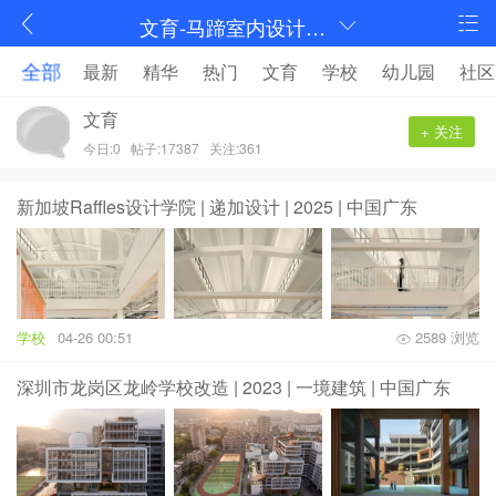
文育-马蹄室内设计论坛-序赞网
全部
最新
精华
热门
文育
学校
幼儿园
社区
文育
+ 关注
今日:0
帖子:17387
关注:361
新加坡Raffles设计学院 | 递加设计 | 2025 | 中国广东
学校
04-26 00:51
2589 浏览
深圳市龙岗区龙岭学校改造 | 2023 | 一境建筑 | 中国广东