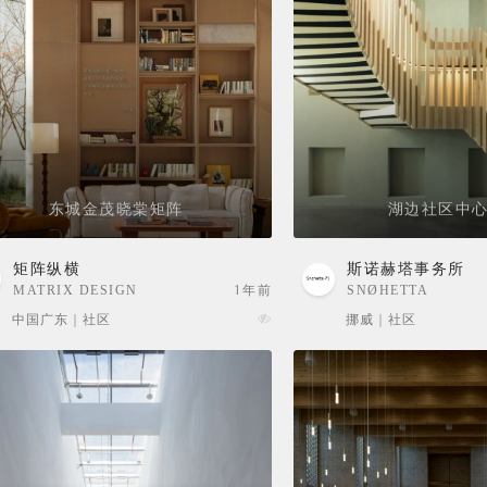
东城金茂晓棠矩阵
湖边社区中心
矩阵纵横
斯诺赫塔事务所
MATRIX DESIGN
1年前
SNØHETTA
中国广东 | 社区
挪威 | 社区