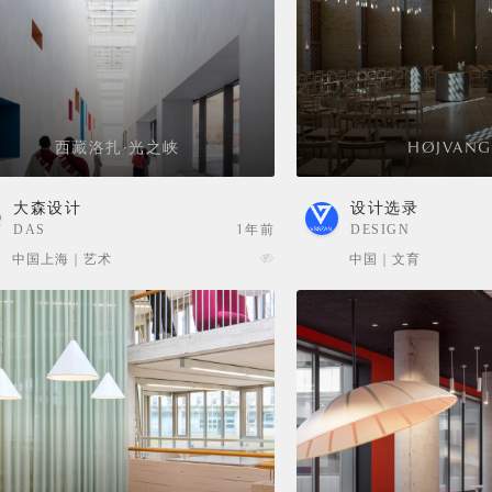
西藏洛扎·光之峡
HØJVANG
大森设计
设计选录
DAS
1年前
DESIGN
SELECTION
中国上海 | 艺术
中国 | 文育