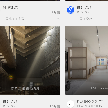
时境建筑
设计选录
…
9月前
DESIGN
SELECTION
中国北京 | 文育
中国 | 学校
古蔺茅溪酱酒九坝
TSUTAYA
设计选录
PLAINODDITY
DESIGN
10月前
PLAIN AUDIITY