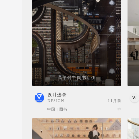
高平钟书阁书店伊
设计选录
DESIGN
11月前
SELECTION
中国 | 图书