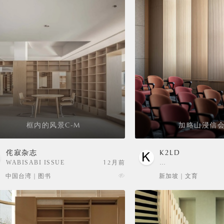
框内的风景C-M
加略山浸信会
侘寂杂志
K2LD
WABISABI ISSUE
12月前
…
中国台湾 | 图书
新加坡 | 文育