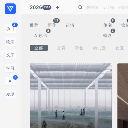
2026
1314
12
8
推荐
新作
超清
住宅
软
31
项目
8
3
Ai色卡
概念
物库
全部
文育
学校
幼儿园
社区
文库
学习
8
Ai
发现