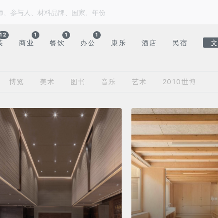
12
1
1
1
装
商业
餐饮
办公
康乐
酒店
民宿
博览
美术
图书
音乐
艺术
2010世博