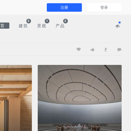
注册
登录
2
1
2
文育
建筑
景观
产品