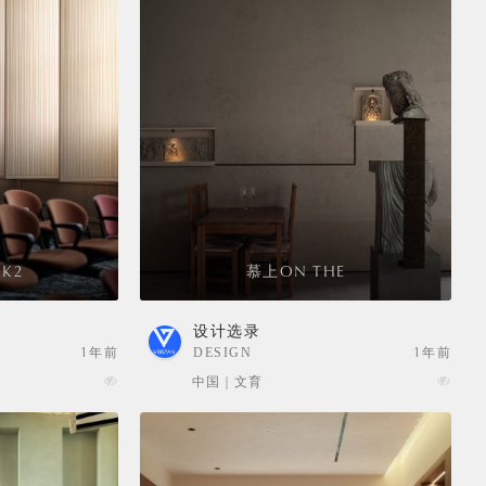
K2
慕上ON THE
设计选录
1年前
DESIGN
1年前
SELECTION
中国 | 文育