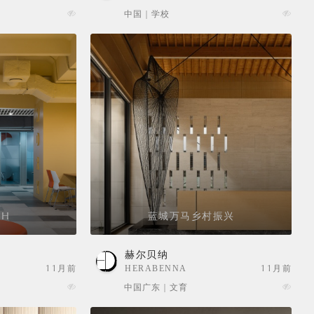
SELECTION
中国 | 学校
学H
蓝城万马乡村振兴
赫尔贝纳
11月前
HERABENNA
11月前
中国广东 | 文育