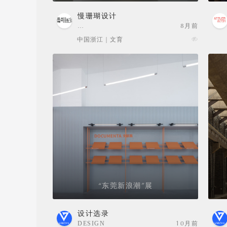
慢珊瑚设计
…
8月前
中国浙江 | 文育
“东莞新浪潮”展
设计选录
DESIGN
10月前